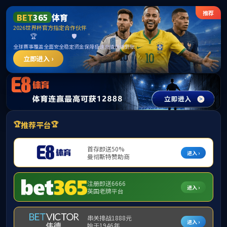
ONE游戏官网-皇马巴塞赞助商
团学活动
当前位置：
首页
-
员工工作
-
团学活动
巡湖河畔明，追“锋”少年行
2024-03-22
青年理应有担当
2021-10-19
​ONE游戏官网-皇马巴塞赞助商团委员工会顺利开展环保演讲比赛
2021-10-07