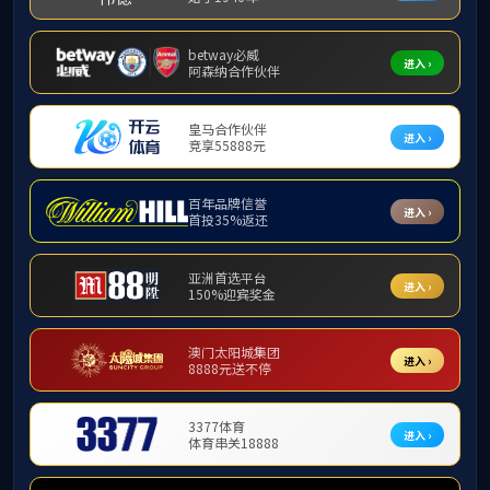
ONE游戏官网-皇马巴塞赞助商顺利开展废品回收再利用活动
2021-09-17
​ONE游戏官网-皇马巴塞赞助商常青队顺利开展暑期巡湖活动
2021-07-08
​ONE游戏官网-皇马巴塞赞助商常青队开展“绿水乡村，文明礼赞”环保宣传活动
2021-07-03
用青春拥抱时代，用理想成就未来
2021-03-18
“不忘初心担使命 红色精神伴我行”​ONE游戏官网-皇马巴塞赞助商2019升旗仪式
2019-12-02
文献的检索与利用-​ONE游戏官网-皇马巴塞赞助商专业论文培训
2019-11-28
学习《ONE游戏官网-皇马巴塞赞助商普通本科生学籍管理办法》
2019-11-26