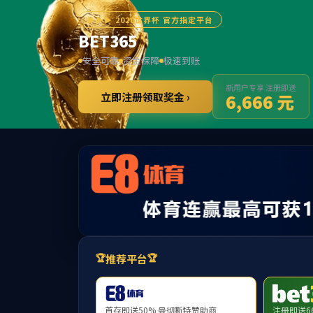
首页
公司概况
团队队伍
旗下产业