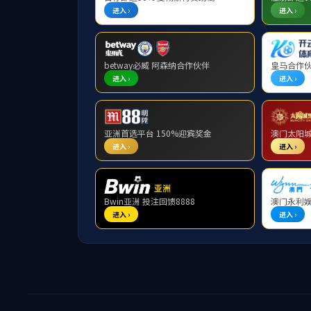
首页栏目
公司
公司新闻
公司
通知公告
名师风采
（通
流。董事
者、分析