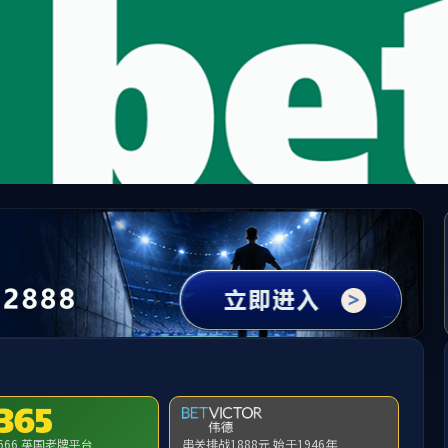
ONE游戏官网-皇马巴塞赞助商
ONE游戏官网-皇马巴塞赞助商
研究生教育
科研工作
学科团队
党