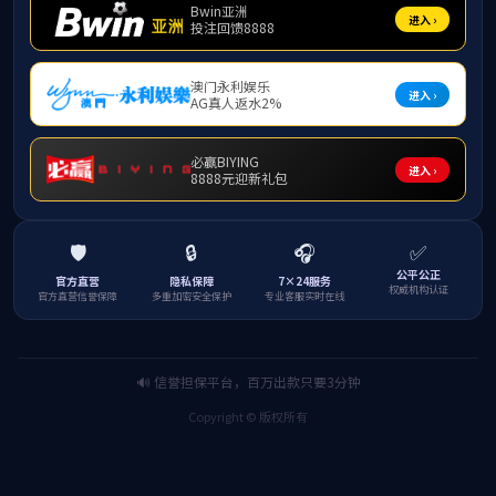
上一篇：
​ONE游戏官网-皇马巴塞赞助商学术论坛
（2026年第二讲）
下一篇：
​ONE游戏官网-皇马巴塞赞助商学术论坛
（2025年第二十讲）